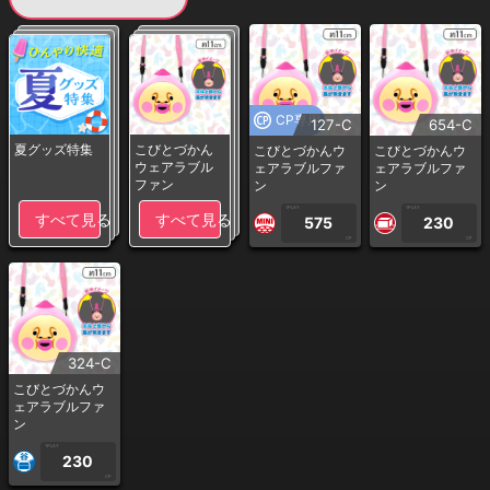
CP専用
127-C
654-C
夏グッズ特集
こびとづかん
こびとづかんウ
こびとづかんウ
ウェアラブル
ェアラブルファ
ェアラブルファ
ファン
ン
ン
1PLAY
1PLAY
すべて見る
すべて見る
575
230
CP
CP
324-C
こびとづかんウ
ェアラブルファ
ン
1PLAY
230
CP