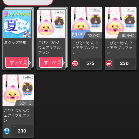
CP専用
127-C
654-C
夏グッズ特集
こびとづかん
こびとづかんウ
こびとづかんウ
ウェアラブル
ェアラブルファ
ェアラブルファ
ファン
ン
ン
1PLAY
1PLAY
すべて見る
すべて見る
575
230
CP
CP
324-C
こびとづかんウ
ェアラブルファ
ン
1PLAY
230
CP