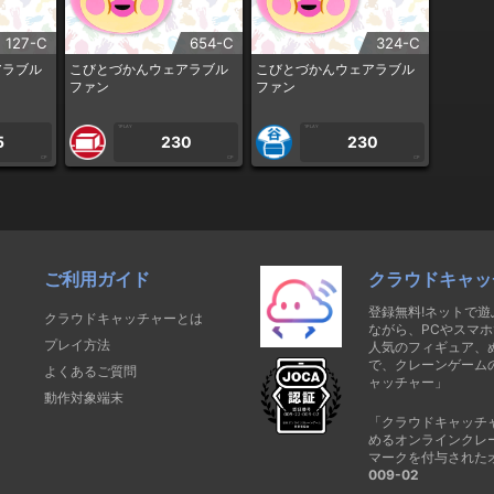
127-C
654-C
324-C
アラブル
こびとづかんウェアラブル
こびとづかんウェアラブル
ファン
ファン
1PLAY
1PLAY
5
230
230
CP
CP
CP
ご利用ガイド
クラウドキャッ
登録無料!ネットで
クラウドキャッチャーとは
ながら、PCやスマホ
プレイ方法
人気のフィギュア、
で、クレーンゲーム
よくあるご質問
ャッチャー」
動作対象端末
「クラウドキャッチ
めるオンラインクレ
マークを付与された
009-02