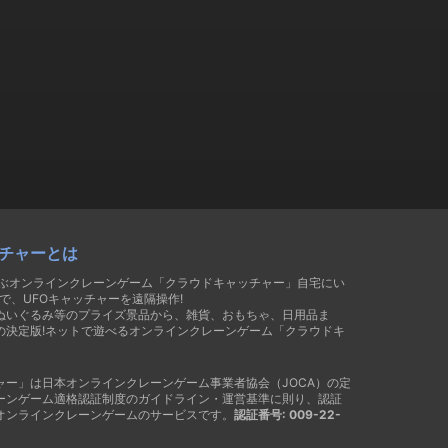
チャーとは
遊ぶオンラインクレーンゲーム「クラウドキャッチャー」自宅にい
で、UFOキャッチャーを遠隔操作!
ぬいぐるみ等のプライズ景品から、雑貨、おもちゃ、日用品ま
の決定版!ネットで遊べるオンラインクレーンゲーム「クラウドキ
ャー」は日本オンラインクレーンゲーム事業者協会（JOCA）の定
ーンゲーム適格認証制度のガイドライン・運営基準に則り、認証
オンラインクレーンゲームのサービスです。
認証番号: 009-22-