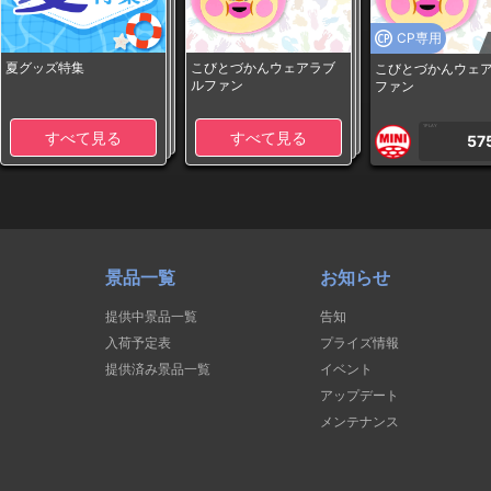
CP専用
夏グッズ特集
こびとづかんウェアラブ
こびとづかんウェ
ルファン
ファン
1PLAY
すべて見る
すべて見る
57
景品一覧
お知らせ
提供中景品一覧
告知
入荷予定表
プライズ情報
提供済み景品一覧
イベント
アップデート
メンテナンス