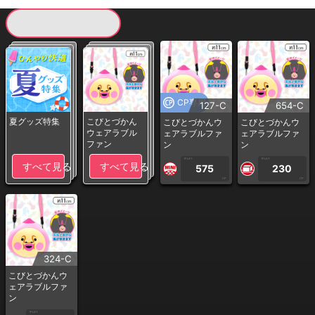
現在提供している景品一覧
CP専用
127-C
654-C
夏グッズ特集
こびとづかん
こびとづかんウ
こびとづかんウ
ウェアラブル
ェアラブルファ
ェアラブルファ
ファン
ン
ン
1PLAY
1PLAY
すべて見る
すべて見る
575
230
CP
CP
324-C
こびとづかんウ
ェアラブルファ
ン
1PLAY