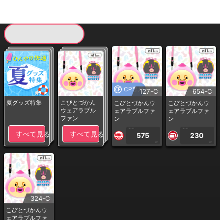
現在提供している景品一覧
CP専用
127-C
654-C
夏グッズ特集
こびとづかん
こびとづかんウ
こびとづかんウ
ウェアラブル
ェアラブルファ
ェアラブルファ
ファン
ン
ン
1PLAY
1PLAY
すべて見る
すべて見る
575
230
CP
CP
324-C
こびとづかんウ
ェアラブルファ