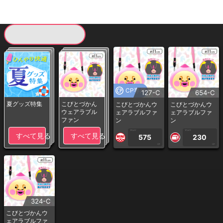
現在提供している景品一覧
CP専用
127-C
654-C
夏グッズ特集
こびとづかん
こびとづかんウ
こびとづかんウ
ウェアラブル
ェアラブルファ
ェアラブルファ
ファン
ン
ン
1PLAY
1PLAY
すべて見る
すべて見る
575
230
CP
CP
324-C
こびとづかんウ
ェアラブルファ