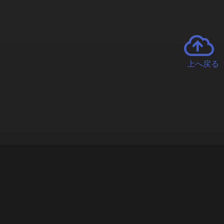
上へ戻る
チャーとは
遊ぶオンラインクレーンゲーム「クラウドキャッチャー」自宅にい
で、UFOキャッチャーを遠隔操作!