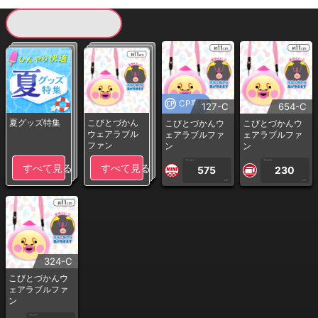
現在提供している景品一覧
CP専用
127-C
654-C
夏グッズ特集
こびとづかん
こびとづかんウ
こびとづかんウ
ウェアラブル
ェアラブルファ
ェアラブルファ
ファン
ン
ン
1PLAY
1PLAY
すべて見る
すべて見る
575
230
CP
CP
324-C
こびとづかんウ
ェアラブルファ
ン
1PLAY