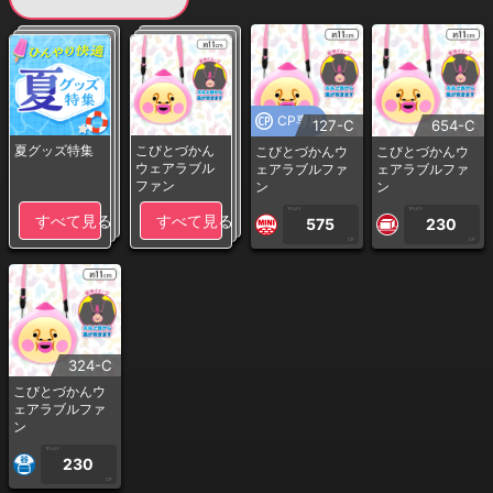
CP専用
127-C
654-C
夏グッズ特集
こびとづかん
こびとづかんウ
こびとづかんウ
ウェアラブル
ェアラブルファ
ェアラブルファ
ファン
ン
ン
1PLAY
1PLAY
すべて見る
すべて見る
575
230
CP
CP
324-C
こびとづかんウ
ェアラブルファ
ン
1PLAY
230
CP