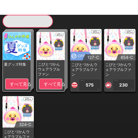
現在提供している景品一覧
CP専用
127-C
654-C
夏グッズ特集
こびとづかん
こびとづかんウ
こびとづかんウ
ウェアラブル
ェアラブルファ
ェアラブルファ
ファン
ン
ン
1PLAY
1PLAY
すべて見る
すべて見る
575
230
CP
CP
324-C
こびとづかんウ
ェアラブルファ