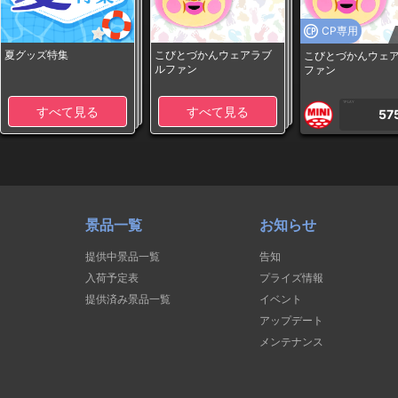
CP専用
夏グッズ特集
こびとづかんウェアラブ
こびとづかんウェ
ルファン
ファン
1PLAY
すべて見る
すべて見る
57
景品一覧
お知らせ
提供中景品一覧
告知
入荷予定表
プライズ情報
提供済み景品一覧
イベント
アップデート
メンテナンス