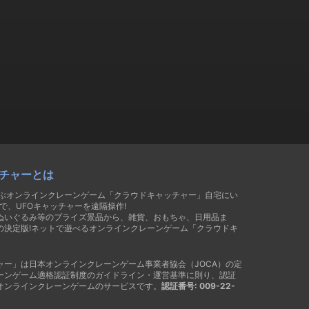
チャーとは
遊ぶオンラインクレーンゲーム「クラウドキャッチャー」自宅にい
で、UFOキャッチャーを遠隔操作!
ぬいぐるみ等のプライズ景品から、雑貨、おもちゃ、日用品ま
の決定版!ネットで遊べるオンラインクレーンゲーム「クラウドキ
ャー」は日本オンラインクレーンゲーム事業者協会（JOCA）の定
ーンゲーム適格認証制度のガイドライン・運営基準に則り、認証
オンラインクレーンゲームのサービスです。
認証番号: 009-22-