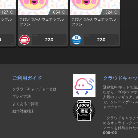
127-C
654-C
324-C
アラブル
こびとづかんウェアラブル
こびとづかんウェアラブル
ファン
ファン
1PLAY
1PLAY
5
230
230
CP
CP
CP
ご利用ガイド
クラウドキャッ
登録無料!ネットで
クラウドキャッチャーとは
ながら、PCやスマホ
プレイ方法
人気のフィギュア、
で、クレーンゲーム
よくあるご質問
ャッチャー」
動作対象端末
「クラウドキャッチ
めるオンラインクレ
マークを付与された
009-02