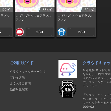
127-C
654-C
324-C
アラブル
こびとづかんウェアラブル
こびとづかんウェアラブル
ファン
ファン
1PLAY
1PLAY
5
230
230
CP
CP
CP
ご利用ガイド
クラウドキャッ
登録無料!ネットで
クラウドキャッチャーとは
ながら、PCやスマホ
プレイ方法
人気のフィギュア、
で、クレーンゲーム
よくあるご質問
ャッチャー」
動作対象端末
「クラウドキャッチ
めるオンラインクレ
マークを付与された
009-02