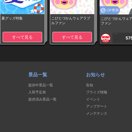
CP専用
夏グッズ特集
こびとづかんウェアラブ
こびとづかんウェ
ルファン
ファン
1PLAY
すべて見る
すべて見る
57
景品一覧
お知らせ
提供中景品一覧
告知
入荷予定表
プライズ情報
提供済み景品一覧
イベント
アップデート
メンテナンス