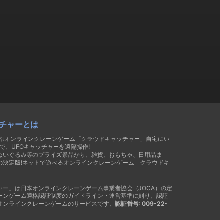
チャーとは
遊ぶオンラインクレーンゲーム「クラウドキャッチャー」自宅にい
で、UFOキャッチャーを遠隔操作!
ぬいぐるみ等のプライズ景品から、雑貨、おもちゃ、日用品ま
の決定版!ネットで遊べるオンラインクレーンゲーム「クラウドキ
ャー」は日本オンラインクレーンゲーム事業者協会（JOCA）の定
ーンゲーム適格認証制度のガイドライン・運営基準に則り、認証
オンラインクレーンゲームのサービスです。
認証番号: 009-22-