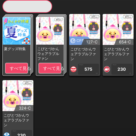
現在提供している景品一覧
CP専用
127-C
654-C
夏グッズ特集
こびとづかん
こびとづかんウ
こびとづかんウ
ウェアラブル
ェアラブルファ
ェアラブルファ
ファン
ン
ン
1PLAY
1PLAY
すべて見る
すべて見る
575
230
CP
CP
324-C
こびとづかんウ
ェアラブルファ
ン
1PLAY
230