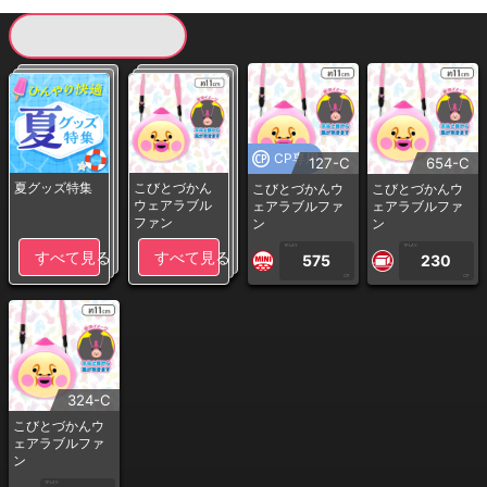
現在提供している景品一覧
CP専用
127-C
654-C
夏グッズ特集
こびとづかん
こびとづかんウ
こびとづかんウ
ウェアラブル
ェアラブルファ
ェアラブルファ
ファン
ン
ン
1PLAY
1PLAY
すべて見る
すべて見る
575
230
CP
CP
324-C
こびとづかんウ
ェアラブルファ
ン
1PLAY