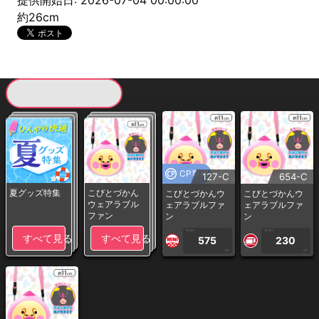
提供開始日: 2026-07-04 00:00:00
約26cm
現在提供している景品一覧
CP専用
127-C
654-C
夏グッズ特集
こびとづかん
こびとづかんウ
こびとづかんウ
ウェアラブル
ェアラブルファ
ェアラブルファ
ファン
ン
ン
1PLAY
1PLAY
すべて見る
すべて見る
575
230
CP
CP