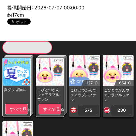
提供開始日: 2026-07-07 00:00:00
約17cm
現在提供している景品一覧
CP専用
127-C
654-C
夏グッズ特集
こびとづかん
こびとづかんウ
こびとづかんウ
ウェアラブル
ェアラブルファ
ェアラブルファ
ファン
ン
ン
1PLAY
1PLAY
すべて見る
すべて見る
575
230
CP
CP