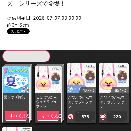
ズ」シリーズで登場！
提供開始日: 2026-07-07 00:00:00
約3〜5cm
現在提供している景品一覧
CP専用
127-C
654-C
夏グッズ特集
こびとづかん
こびとづかんウ
こびとづかんウ
ウェアラブル
ェアラブルファ
ェアラブルファ
ファン
ン
ン
1PLAY
1PLAY
すべて見る
すべて見る
575
230
CP
CP