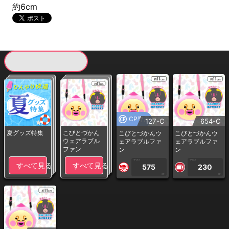
約6cm
現在提供している景品一覧
CP専用
127-C
654-C
夏グッズ特集
こびとづかん
こびとづかんウ
こびとづかんウ
ウェアラブル
ェアラブルファ
ェアラブルファ
ファン
ン
ン
1PLAY
1PLAY
すべて見る
すべて見る
575
230
CP
CP