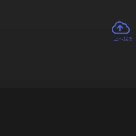
上へ戻る
チャーとは
遊ぶオンラインクレーンゲーム「クラウドキャッチャー」自宅にい
で、UFOキャッチャーを遠隔操作!