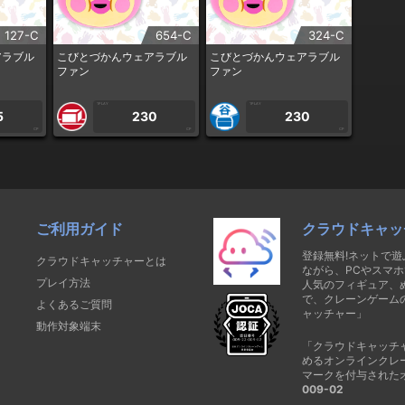
127-C
654-C
324-C
アラブル
こびとづかんウェアラブル
こびとづかんウェアラブル
ファン
ファン
1PLAY
1PLAY
5
230
230
CP
CP
CP
ご利用ガイド
クラウドキャッ
登録無料!ネットで
クラウドキャッチャーとは
ながら、PCやスマホ
プレイ方法
人気のフィギュア、
で、クレーンゲーム
よくあるご質問
ャッチャー」
動作対象端末
「クラウドキャッチ
めるオンラインクレ
マークを付与された
009-02