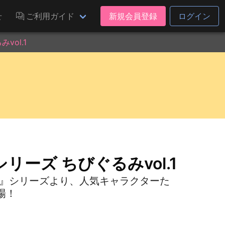
せ
ご利用ガイド
新規会員登録
ログイン
ol.1
ーズ ちびぐるみvol.1
生』シリーズより、人気キャラクターた
場！