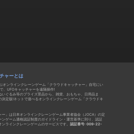
チャーとは
遊ぶオンラインクレーンゲーム「クラウドキャッチャー」自宅にい
で、UFOキャッチャーを遠隔操作!
ぬいぐるみ等のプライズ景品から、雑貨、おもちゃ、日用品ま
の決定版!ネットで遊べるオンラインクレーンゲーム「クラウドキ
ャー」は日本オンラインクレーンゲーム事業者協会（JOCA）の定
ーンゲーム適格認証制度のガイドライン・運営基準に則り、認証
オンラインクレーンゲームのサービスです。
認証番号: 009-22-