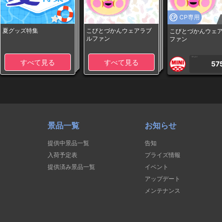
CP専用
夏グッズ特集
こびとづかんウェアラブ
こびとづかんウェ
ルファン
ファン
1PLAY
すべて見る
すべて見る
57
景品一覧
お知らせ
提供中景品一覧
告知
入荷予定表
プライズ情報
提供済み景品一覧
イベント
アップデート
メンテナンス