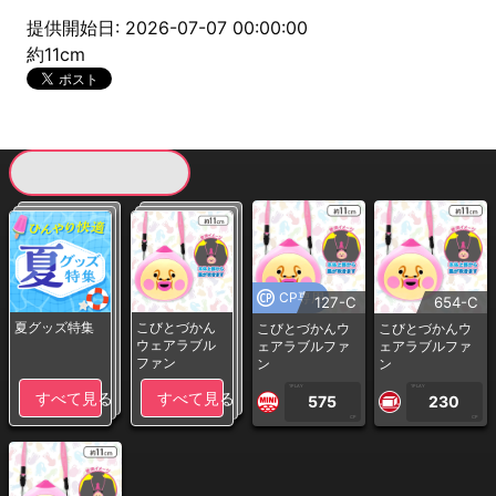
提供開始日: 2026-07-07 00:00:00
約11cm
現在提供している景品一覧
CP専用
127-C
654-C
夏グッズ特集
こびとづかん
こびとづかんウ
こびとづかんウ
ウェアラブル
ェアラブルファ
ェアラブルファ
ファン
ン
ン
1PLAY
1PLAY
すべて見る
すべて見る
575
230
CP
CP