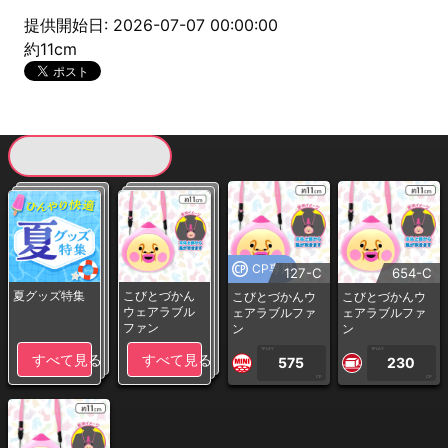
提供開始日: 2026-07-07 00:00:00
約11cm
現在提供している景品一覧
CP専用
127-C
654-C
夏グッズ特集
こびとづかん
こびとづかんウ
こびとづかんウ
ウェアラブル
ェアラブルファ
ェアラブルファ
ファン
ン
ン
1PLAY
1PLAY
すべて見る
すべて見る
575
230
CP
CP