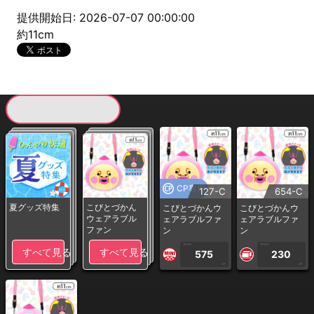
提供開始日: 2026-07-07 00:00:00
約11cm
現在提供している景品一覧
CP専用
127-C
654-C
夏グッズ特集
こびとづかん
こびとづかんウ
こびとづかんウ
ウェアラブル
ェアラブルファ
ェアラブルファ
ファン
ン
ン
1PLAY
1PLAY
すべて見る
すべて見る
575
230
CP
CP