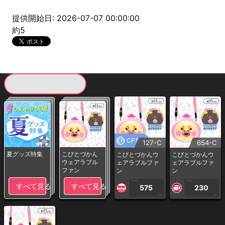
提供開始日: 2026-07-07 00:00:00
約5
現在提供している景品一覧
CP専用
127-C
654-C
夏グッズ特集
こびとづかん
こびとづかんウ
こびとづかんウ
ウェアラブル
ェアラブルファ
ェアラブルファ
ファン
ン
ン
1PLAY
1PLAY
すべて見る
すべて見る
575
230
CP
CP