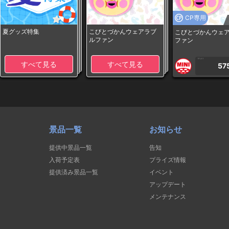
CP専用
夏グッズ特集
こびとづかんウェアラブ
こびとづかんウェ
ルファン
ファン
1PLAY
すべて見る
すべて見る
57
景品一覧
お知らせ
提供中景品一覧
告知
入荷予定表
プライズ情報
提供済み景品一覧
イベント
アップデート
メンテナンス