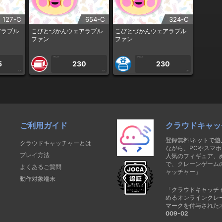
127-C
654-C
324-C
アラブル
こびとづかんウェアラブル
こびとづかんウェアラブル
ファン
ファン
1PLAY
1PLAY
5
230
230
CP
CP
CP
ご利用ガイド
クラウドキャッ
登録無料!ネットで
クラウドキャッチャーとは
ながら、PCやスマホ
プレイ方法
人気のフィギュア、
で、クレーンゲーム
よくあるご質問
ャッチャー」
動作対象端末
「クラウドキャッチ
めるオンラインクレ
マークを付与された
009-02