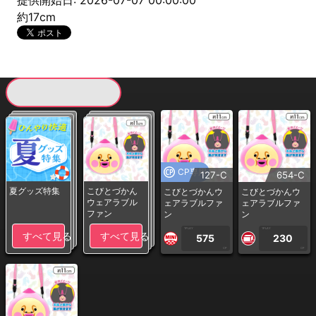
提供開始日: 2026-07-07 00:00:00
約17cm
現在提供している景品一覧
CP専用
127-C
654-C
夏グッズ特集
こびとづかん
こびとづかんウ
こびとづかんウ
ウェアラブル
ェアラブルファ
ェアラブルファ
ファン
ン
ン
1PLAY
1PLAY
すべて見る
すべて見る
575
230
CP
CP