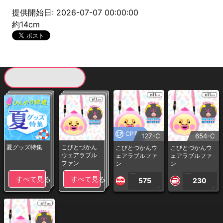
提供開始日: 2026-07-07 00:00:00
約14cm
現在提供している景品一覧
CP専用
127-C
654-C
夏グッズ特集
こびとづかん
こびとづかんウ
こびとづかんウ
ウェアラブル
ェアラブルファ
ェアラブルファ
ファン
ン
ン
1PLAY
1PLAY
すべて見る
すべて見る
575
230
CP
CP