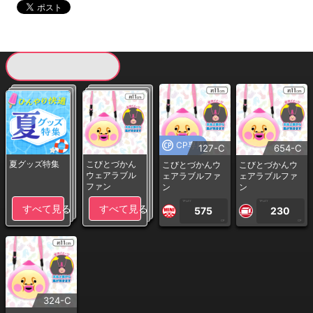
現在提供している景品一覧
CP専用
127-C
654-C
夏グッズ特集
こびとづかん
こびとづかんウ
こびとづかんウ
ウェアラブル
ェアラブルファ
ェアラブルファ
ファン
ン
ン
1PLAY
1PLAY
すべて見る
すべて見る
575
230
CP
CP
324-C