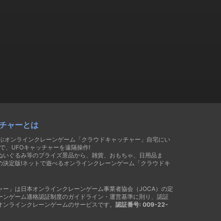
チャーとは
遊ぶオンラインクレーンゲーム「クラウドキャッチャー」自宅にい
で、UFOキャッチャーを遠隔操作!
ぬいぐるみ等のプライズ景品から、雑貨、おもちゃ、日用品ま
の決定版!ネットで遊べるオンラインクレーンゲーム「クラウドキ
ャー」は日本オンラインクレーンゲーム事業者協会（JOCA）の定
ーンゲーム適格認証制度のガイドライン・運営基準に則り、認証
オンラインクレーンゲームのサービスです。
認証番号: 009-22-