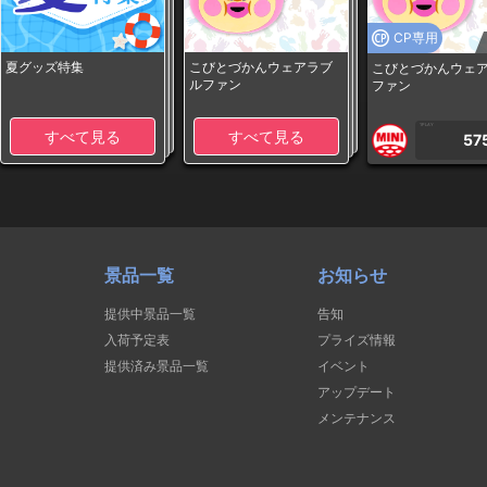
CP専用
夏グッズ特集
こびとづかんウェアラブ
こびとづかんウェ
ルファン
ファン
1PLAY
すべて見る
すべて見る
57
景品一覧
お知らせ
提供中景品一覧
告知
入荷予定表
プライズ情報
提供済み景品一覧
イベント
アップデート
メンテナンス