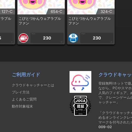
127-C
654-C
324-C
アラブル
こびとづかんウェアラブル
こびとづかんウェアラブル
ファン
ファン
1PLAY
1PLAY
5
230
230
CP
CP
CP
ご利用ガイド
クラウドキャッ
登録無料!ネットで
クラウドキャッチャーとは
ながら、PCやスマホ
プレイ方法
人気のフィギュア、
で、クレーンゲーム
よくあるご質問
ャッチャー」
動作対象端末
「クラウドキャッチ
めるオンラインクレ
マークを付与された
009-02