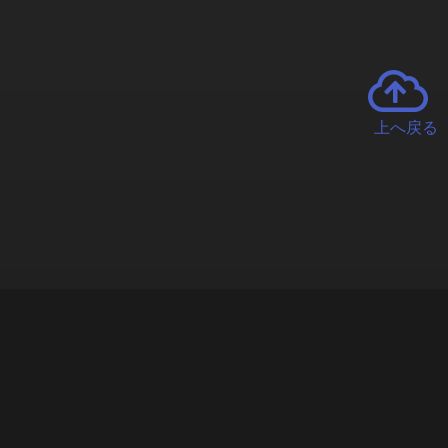
上へ戻る
チャーとは
遊ぶオンラインクレーンゲーム「クラウドキャッチャー」自宅にい
で、UFOキャッチャーを遠隔操作!