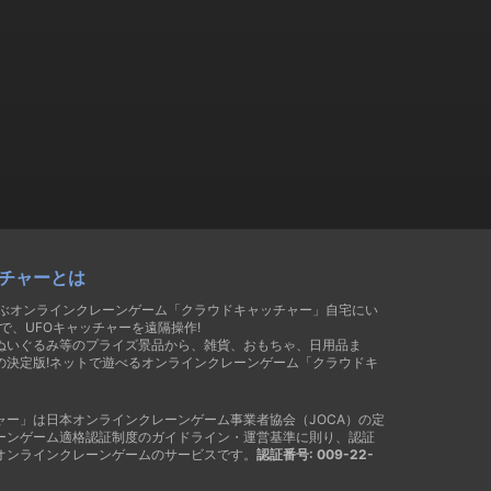
チャーとは
遊ぶオンラインクレーンゲーム「クラウドキャッチャー」自宅にい
で、UFOキャッチャーを遠隔操作!
ぬいぐるみ等のプライズ景品から、雑貨、おもちゃ、日用品ま
の決定版!ネットで遊べるオンラインクレーンゲーム「クラウドキ
ャー」は日本オンラインクレーンゲーム事業者協会（JOCA）の定
ーンゲーム適格認証制度のガイドライン・運営基準に則り、認証
オンラインクレーンゲームのサービスです。
認証番号: 009-22-