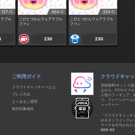
127-C
654-C
324-C
アラブル
こびとづかんウェアラブル
こびとづかんウェアラブル
ファン
ファン
1PLAY
1PLAY
5
230
230
CP
CP
CP
ご利用ガイド
クラウドキャッ
登録無料!ネットで
クラウドキャッチャーとは
ながら、PCやスマホ
プレイ方法
人気のフィギュア、
で、クレーンゲーム
よくあるご質問
ャッチャー」
動作対象端末
「クラウドキャッチ
めるオンラインクレ
マークを付与された
009-02