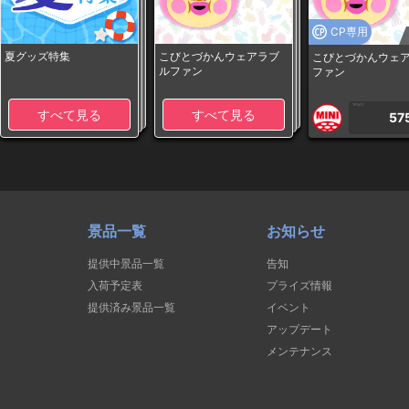
CP専用
夏グッズ特集
こびとづかんウェアラブ
こびとづかんウェ
ルファン
ファン
1PLAY
すべて見る
すべて見る
57
景品一覧
お知らせ
提供中景品一覧
告知
入荷予定表
プライズ情報
提供済み景品一覧
イベント
アップデート
メンテナンス