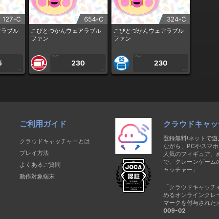
127-C
654-C
324-C
アラブル
こびとづかんウェアラブル
こびとづかんウェアラブル
ファン
ファン
1PLAY
1PLAY
5
230
230
CP
CP
CP
ご利用ガイド
クラウドキャッ
登録無料!ネットで
クラウドキャッチャーとは
ながら、PCやスマホ
プレイ方法
人気のフィギュア、
で、クレーンゲーム
よくあるご質問
ャッチャー」
動作対象端末
「クラウドキャッチ
めるオンラインクレ
マークを付与された
009-02