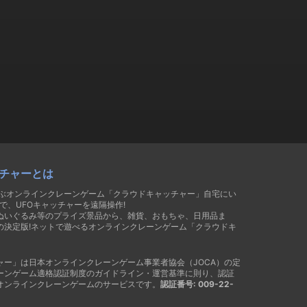
チャーとは
遊ぶオンラインクレーンゲーム「クラウドキャッチャー」自宅にい
で、UFOキャッチャーを遠隔操作!
ぬいぐるみ等のプライズ景品から、雑貨、おもちゃ、日用品ま
の決定版!ネットで遊べるオンラインクレーンゲーム「クラウドキ
ャー」は日本オンラインクレーンゲーム事業者協会（JOCA）の定
ーンゲーム適格認証制度のガイドライン・運営基準に則り、認証
オンラインクレーンゲームのサービスです。
認証番号: 009-22-