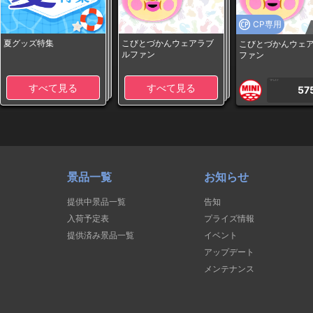
CP専用
夏グッズ特集
こびとづかんウェアラブ
こびとづかんウェ
ルファン
ファン
1PLAY
すべて見る
すべて見る
57
景品一覧
お知らせ
提供中景品一覧
告知
入荷予定表
プライズ情報
提供済み景品一覧
イベント
アップデート
メンテナンス