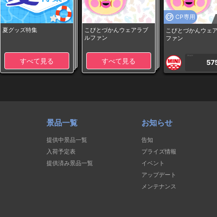
CP専用
夏グッズ特集
こびとづかんウェアラブ
こびとづかんウェ
ルファン
ファン
1PLAY
すべて見る
すべて見る
57
景品一覧
お知らせ
提供中景品一覧
告知
入荷予定表
プライズ情報
提供済み景品一覧
イベント
アップデート
メンテナンス