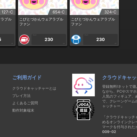
127-C
654-C
324-C
アラブル
こびとづかんウェアラブル
こびとづかんウェアラブル
ファン
ファン
1PLAY
1PLAY
5
230
230
CP
CP
CP
ご利用ガイド
クラウドキャッ
登録無料!ネットで
クラウドキャッチャーとは
ながら、PCやスマホ
プレイ方法
人気のフィギュア、
で、クレーンゲーム
よくあるご質問
ャッチャー」
動作対象端末
「クラウドキャッチ
めるオンラインクレ
マークを付与された
009-02