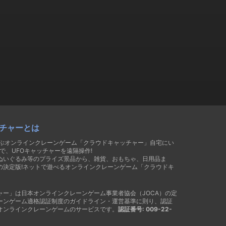
チャーとは
遊ぶオンラインクレーンゲーム「クラウドキャッチャー」自宅にい
で、UFOキャッチャーを遠隔操作!
ぬいぐるみ等のプライズ景品から、雑貨、おもちゃ、日用品ま
の決定版!ネットで遊べるオンラインクレーンゲーム「クラウドキ
ャー」は日本オンラインクレーンゲーム事業者協会（JOCA）の定
ーンゲーム適格認証制度のガイドライン・運営基準に則り、認証
オンラインクレーンゲームのサービスです。
認証番号: 009-22-