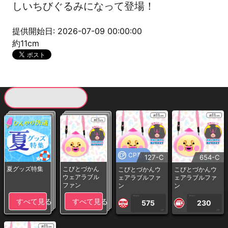
しいちびぐるみになって登場！
提供開始日: 2026-07-09 00:00:00
約11cm
現在提供している景品一覧
CP専用
127-C
654-C
夏グッズ特集
こびとづかん
こびとづかんウ
こびとづかんウ
ウェアラブル
ェアラブルファ
ェアラブルファ
ファン
ン
ン
1PLAY
1PLAY
すべて見る
すべて見る
575
230
CP
CP