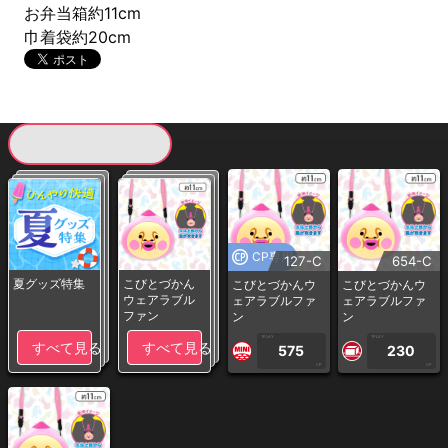
お弁当箱約11cm
巾着袋約20cm
現在提供している景品一覧
CP専用
127-C
654-C
夏グッズ特集
こびとづかん
こびとづかんウ
こびとづかんウ
ウェアラブル
ェアラブルファ
ェアラブルファ
ファン
ン
ン
1PLAY
1PLAY
すべて見る
すべて見る
575
230
CP
CP