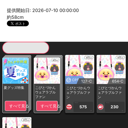
提供開始日: 2026-07-10 00:00:00
約58cm
現在提供している景品一覧
CP専用
127-C
654-C
夏グッズ特集
こびとづかん
こびとづかんウ
こびとづかんウ
ウェアラブル
ェアラブルファ
ェアラブルファ
ファン
ン
ン
1PLAY
1PLAY
すべて見る
すべて見る
575
230
CP
CP