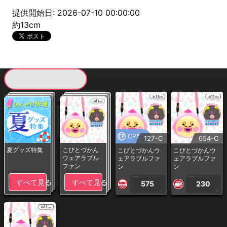
提供開始日: 2026-07-10 00:00:00
約13cm
現在提供している景品一覧
CP専用
127-C
654-C
夏グッズ特集
こびとづかん
こびとづかんウ
こびとづかんウ
ウェアラブル
ェアラブルファ
ェアラブルファ
ファン
ン
ン
1PLAY
1PLAY
すべて見る
すべて見る
575
230
CP
CP