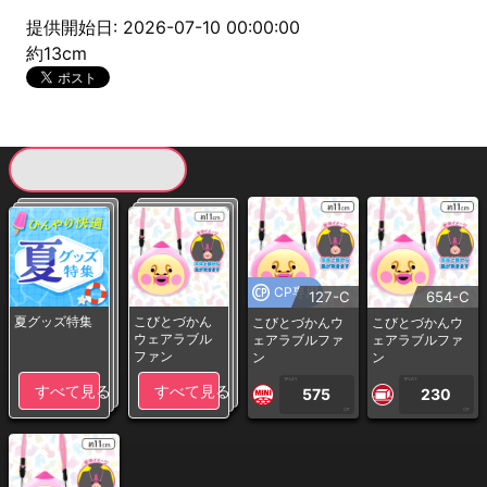
提供開始日: 2026-07-10 00:00:00
約13cm
現在提供している景品一覧
CP専用
127-C
654-C
夏グッズ特集
こびとづかん
こびとづかんウ
こびとづかんウ
ウェアラブル
ェアラブルファ
ェアラブルファ
ファン
ン
ン
1PLAY
1PLAY
すべて見る
すべて見る
575
230
CP
CP