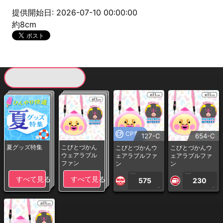
提供開始日: 2026-07-10 00:00:00
約8cm
現在提供している景品一覧
CP専用
127-C
654-C
夏グッズ特集
こびとづかん
こびとづかんウ
こびとづかんウ
ウェアラブル
ェアラブルファ
ェアラブルファ
ファン
ン
ン
1PLAY
1PLAY
すべて見る
すべて見る
575
230
CP
CP