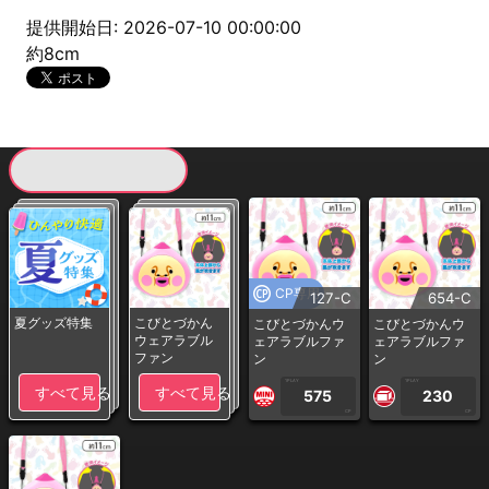
提供開始日: 2026-07-10 00:00:00
約8cm
現在提供している景品一覧
CP専用
127-C
654-C
夏グッズ特集
こびとづかん
こびとづかんウ
こびとづかんウ
ウェアラブル
ェアラブルファ
ェアラブルファ
ファン
ン
ン
1PLAY
1PLAY
すべて見る
すべて見る
575
230
CP
CP