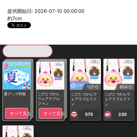
提供開始日: 2026-07-10 00:00:00
約7cm
現在提供している景品一覧
CP専用
127-C
654-C
夏グッズ特集
こびとづかん
こびとづかんウ
こびとづかんウ
ウェアラブル
ェアラブルファ
ェアラブルファ
ファン
ン
ン
1PLAY
1PLAY
すべて見る
すべて見る
575
230
CP
CP