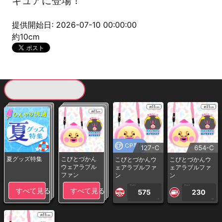
ギュアに登場！
提供開始日: 2026-07-10 00:00:00
約10cm
現在提供している景品一覧
CP専用
127-C
654-C
夏グッズ特集
こびとづかん
こびとづかんウ
こびとづかんウ
ウェアラブル
ェアラブルファ
ェアラブルファ
ファン
ン
ン
1PLAY
1PLAY
すべて見る
すべて見る
575
230
CP
CP