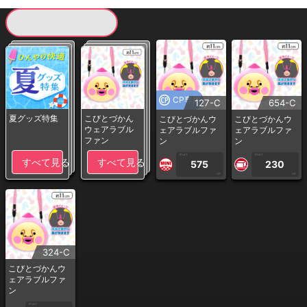
現在提供している景品一覧
CP専用
127-C
654-C
夏グッズ特集
こびとづかん
こびとづかんウ
こびとづかんウ
ウェアラブル
ェアラブルファ
ェアラブルファ
ファン
ン
ン
1PLAY
1PLAY
すべて見る
すべて見る
575
230
CP
CP
324-C
こびとづかんウ
ェアラブルファ
ン
1PLAY