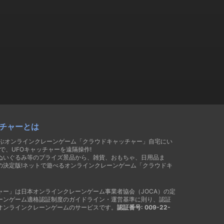
チャーとは
遊ぶオンラインクレーンゲーム「クラウドキャッチャー」自宅にい
で、UFOキャッチャーを遠隔操作!
ぬいぐるみ等のプライズ景品から、雑貨、おもちゃ、日用品ま
の決定版!ネットで遊べるオンラインクレーンゲーム「クラウドキ
ャー」は日本オンラインクレーンゲーム事業者協会（JOCA）の定
ーンゲーム適格認証制度のガイドライン・運営基準に則り、認証
オンラインクレーンゲームのサービスです。
認証番号: 009-22-