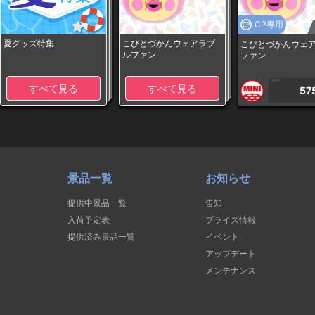
CP専用
夏グッズ特集
こびとづかんウェアラブ
こびとづかんウェ
ルファン
ファン
1PLAY
すべて見る
すべて見る
57
景品一覧
お知らせ
提供中景品一覧
告知
入荷予定表
プライズ情報
提供済み景品一覧
イベント
アップデート
メンテナンス