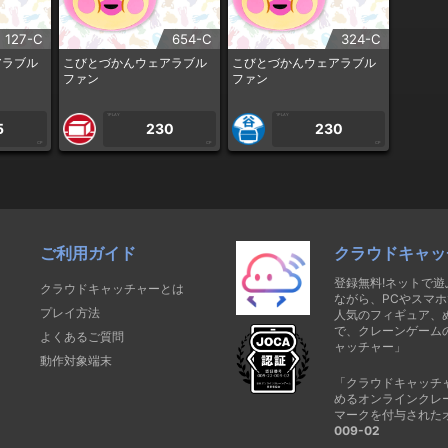
127-C
654-C
324-C
アラブル
こびとづかんウェアラブル
こびとづかんウェアラブル
ファン
ファン
1PLAY
1PLAY
5
230
230
CP
CP
CP
ご利用ガイド
クラウドキャッ
登録無料!ネットで
クラウドキャッチャーとは
ながら、PCやスマホ
プレイ方法
人気のフィギュア、
で、クレーンゲーム
よくあるご質問
ャッチャー」
動作対象端末
「クラウドキャッチ
めるオンラインクレ
マークを付与された
009-02