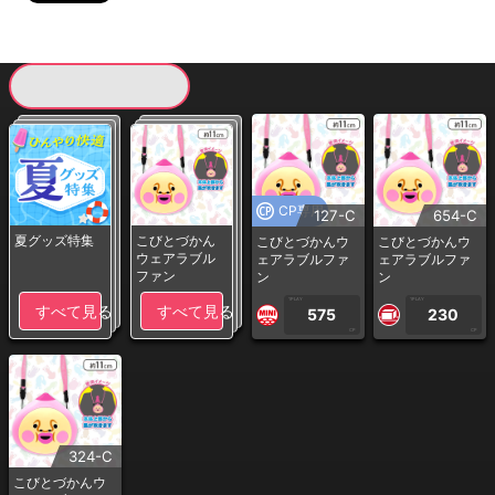
現在提供している景品一覧
CP専用
127-C
654-C
夏グッズ特集
こびとづかん
こびとづかんウ
こびとづかんウ
ウェアラブル
ェアラブルファ
ェアラブルファ
ファン
ン
ン
1PLAY
1PLAY
すべて見る
すべて見る
575
230
CP
CP
324-C
こびとづかんウ