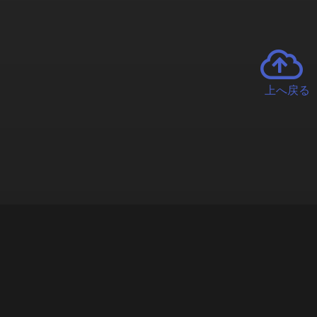
上へ戻る
チャーとは
遊ぶオンラインクレーンゲーム「クラウドキャッチャー」自宅にい
で、UFOキャッチャーを遠隔操作!