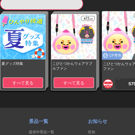
現在提供している景品一覧
CP専用
夏グッズ特集
こびとづかんウェアラブ
こびとづかんウェ
ルファン
ファン
1PLAY
すべて見る
すべて見る
57
景品一覧
お知らせ
提供中景品一覧
告知