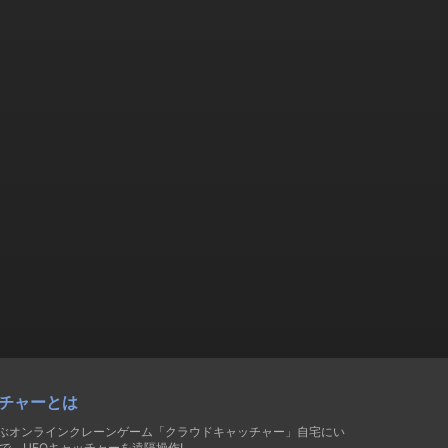
チャーとは
遊ぶオンラインクレーンゲーム「クラウドキャッチャー」自宅にい
で、UFOキャッチャーを遠隔操作!