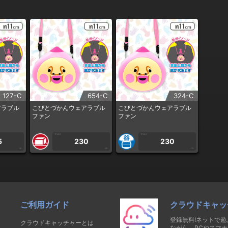
127-C
654-C
324-C
アラブル
こびとづかんウェアラブル
こびとづかんウェアラブル
ファン
ファン
1PLAY
1PLAY
5
230
230
CP
CP
CP
ご利用ガイド
クラウドキャッ
登録無料!ネットで
クラウドキャッチャーとは
ながら、PCやスマホ