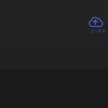
上へ戻る
チャーとは
遊ぶオンラインクレーンゲーム「クラウドキャッチャー」自宅にい
で、UFOキャッチャーを遠隔操作!