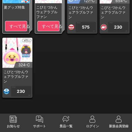
127-C
654-C
夏グッズ特集
こびとづかん
こびとづかんウ
こびとづかんウ
ウェアラブル
ェアラブルファ
ェアラブルファ
ファン
ン
ン
1PLAY
1PLAY
すべて見る
すべて見る
575
230
CP
CP
324-C
こびとづかんウ
ェアラブルファ
ン
1PLAY
230
CP
お知らせ
サポート
景品一覧
ログイン
新規会員登録