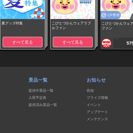
CP専用
夏グッズ特集
こびとづかんウェアラブ
こびとづかんウェ
ルファン
ファン
1PLAY
すべて見る
すべて見る
57
景品一覧
お知らせ
提供中景品一覧
告知
入荷予定表
プライズ情報
提供済み景品一覧
イベント
アップデート
メンテナンス