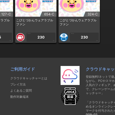
127-C
654-C
324-C
アラブル
こびとづかんウェアラブル
こびとづかんウェアラブル
ファン
ファン
1PLAY
1PLAY
5
230
230
CP
CP
CP
ご利用ガイド
クラウドキャッ
登録無料!ネットで
クラウドキャッチャーとは
ながら、PCやスマホ
プレイ方法
人気のフィギュア、
で、クレーンゲーム
よくあるご質問
ャッチャー」
動作対象端末
「クラウドキャッチ
めるオンラインクレ
マークを付与された
009-02