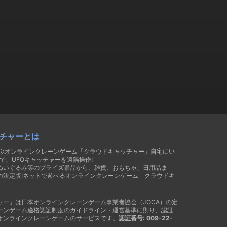
チャーとは
遊ぶオンラインクレーンゲーム「クラウドキャッチャー」自宅にい
で、UFOキャッチャーを遠隔操作!
ぬいぐるみ等のプライズ景品から、雑貨、おもちゃ、日用品ま
の決定版!ネットで遊べるオンラインクレーンゲーム「クラウドキ
ャー」は日本オンラインクレーンゲーム事業者協会（JOCA）の定
ーンゲーム適格認証制度のガイドライン・運営基準に則り、認証
オンラインクレーンゲームのサービスです。
認証番号: 009-22-